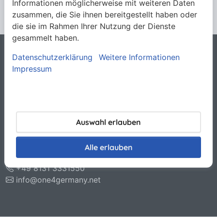
Informationen möglicherweise mit weiteren Daten
zusammen, die Sie ihnen bereitgestellt haben oder
die sie im Rahmen Ihrer Nutzung der Dienste
gesammelt haben.
Datenschutzerklärung
Weitere Informationen
Rechtliches
Impressum
Allgemeine Verkaufsbedingungen
Datenschutzerklärung
Haftungsausschluss
Impressum
Kontakt
Auswahl erlauben
O.N.E. GmbH & Co. KG
Otto-Hahn-Str. 11
Alle erlauben
85221 Dachau
+49 8131 3331550
info@one4germany.net