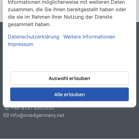
Informationen möglicherweise mit weiteren Daten
zusammen, die Sie ihnen bereitgestellt haben oder
die sie im Rahmen Ihrer Nutzung der Dienste
gesammelt haben.
Datenschutzerklärung
Weitere Informationen
Rechtliches
Impressum
Allgemeine Verkaufsbedingungen
Datenschutzerklärung
Haftungsausschluss
Impressum
Kontakt
Auswahl erlauben
O.N.E. GmbH & Co. KG
Otto-Hahn-Str. 11
Alle erlauben
85221 Dachau
+49 8131 3331550
info@one4germany.net