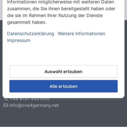
Informationen möglicherweise mit weiteren Daten
zusammen, die Sie ihnen bereitgestellt haben oder
die sie im Rahmen Ihrer Nutzung der Dienste
gesammelt haben.
Datenschutzerklärung
Weitere Informationen
Rechtliches
Impressum
Allgemeine Verkaufsbedingungen
Datenschutzerklärung
Haftungsausschluss
Impressum
Kontakt
Auswahl erlauben
O.N.E. GmbH & Co. KG
Otto-Hahn-Str. 11
Alle erlauben
85221 Dachau
+49 8131 3331550
info@one4germany.net