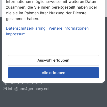
Informationen möglicherweise mit weiteren Daten
zusammen, die Sie ihnen bereitgestellt haben oder
die sie im Rahmen Ihrer Nutzung der Dienste
gesammelt haben.
Datenschutzerklärung
Weitere Informationen
Rechtliches
Impressum
Allgemeine Verkaufsbedingungen
Datenschutzerklärung
Haftungsausschluss
Impressum
Kontakt
Auswahl erlauben
O.N.E. GmbH & Co. KG
Otto-Hahn-Str. 11
Alle erlauben
85221 Dachau
+49 8131 3331550
info@one4germany.net