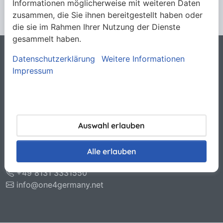
Informationen möglicherweise mit weiteren Daten
zusammen, die Sie ihnen bereitgestellt haben oder
die sie im Rahmen Ihrer Nutzung der Dienste
gesammelt haben.
Datenschutzerklärung
Weitere Informationen
Rechtliches
Impressum
Allgemeine Verkaufsbedingungen
Datenschutzerklärung
Haftungsausschluss
Impressum
Kontakt
Auswahl erlauben
O.N.E. GmbH & Co. KG
Otto-Hahn-Str. 11
Alle erlauben
85221 Dachau
+49 8131 3331550
info@one4germany.net