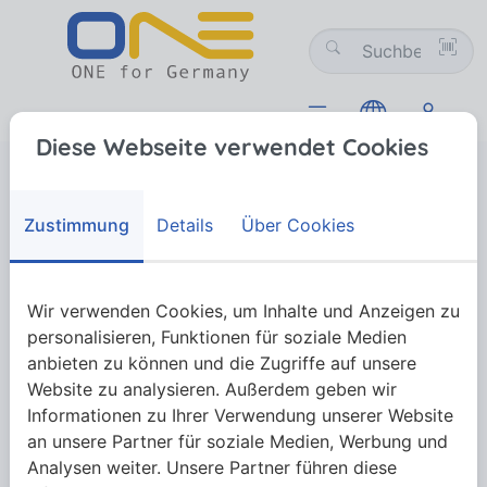
Diese Webseite verwendet Cookies
Verbindungstechnik
01 Schrauben
01-12 Holzschrauben
Artikel 89192 Terrassenschrauben, Senkkopf
Artikel 89192 Terrassenschrauben,
Zustimmung
Details
Über Cookies
Senkkopf
Wir verwenden Cookies, um Inhalte und Anzeigen zu
Artikel 89192 Terrassenschrauben, Senkkopf
personalisieren, Funktionen für soziale Medien
anbieten zu können und die Zugriffe auf unsere
Website zu analysieren. Außerdem geben wir
Informationen zu Ihrer Verwendung unserer Website
Mehr anzeigen
an unsere Partner für soziale Medien, Werbung und
Analysen weiter. Unsere Partner führen diese