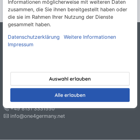
Informationen möglicherweise mit weiteren Daten
zusammen, die Sie ihnen bereitgestellt haben oder
die sie im Rahmen Ihrer Nutzung der Dienste
gesammelt haben.
Datenschutzerklärung
Weitere Informationen
Rechtliches
Impressum
Allgemeine Verkaufsbedingungen
Datenschutzerklärung
Haftungsausschluss
Impressum
Kontakt
Auswahl erlauben
O.N.E. GmbH & Co. KG
Otto-Hahn-Str. 11
Alle erlauben
85221 Dachau
+49 8131 3331550
info@one4germany.net