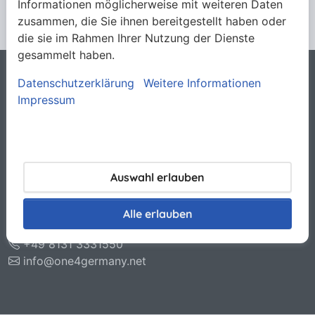
Informationen möglicherweise mit weiteren Daten
zusammen, die Sie ihnen bereitgestellt haben oder
die sie im Rahmen Ihrer Nutzung der Dienste
gesammelt haben.
Datenschutzerklärung
Weitere Informationen
Rechtliches
Impressum
Allgemeine Verkaufsbedingungen
Datenschutzerklärung
Haftungsausschluss
Impressum
Kontakt
Auswahl erlauben
O.N.E. GmbH & Co. KG
Otto-Hahn-Str. 11
Alle erlauben
85221 Dachau
+49 8131 3331550
info@one4germany.net