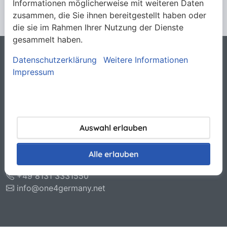
Informationen möglicherweise mit weiteren Daten
zusammen, die Sie ihnen bereitgestellt haben oder
die sie im Rahmen Ihrer Nutzung der Dienste
gesammelt haben.
Datenschutzerklärung
Weitere Informationen
Rechtliches
Impressum
Allgemeine Verkaufsbedingungen
Datenschutzerklärung
Haftungsausschluss
Impressum
Kontakt
Auswahl erlauben
O.N.E. GmbH & Co. KG
Otto-Hahn-Str. 11
Alle erlauben
85221 Dachau
+49 8131 3331550
info@one4germany.net