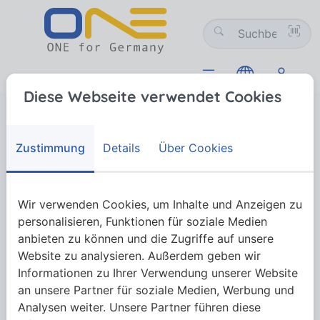
Diese Webseite verwendet Cookies
Verbindungstechnik
01 Schrauben
01-09 Sonderformen mit Maschinengewinde
DIN 653 Rändelschrauben, niedrige Form
DIN 653 Rändelschrauben,
Zustimmung
Details
Über Cookies
niedrige Form
Wir verwenden Cookies, um Inhalte und Anzeigen zu
DIN 653 Rändelschrauben, niedrige Form
personalisieren, Funktionen für soziale Medien
anbieten zu können und die Zugriffe auf unsere
Website zu analysieren. Außerdem geben wir
Informationen zu Ihrer Verwendung unserer Website
Mehr anzeigen
an unsere Partner für soziale Medien, Werbung und
Analysen weiter. Unsere Partner führen diese