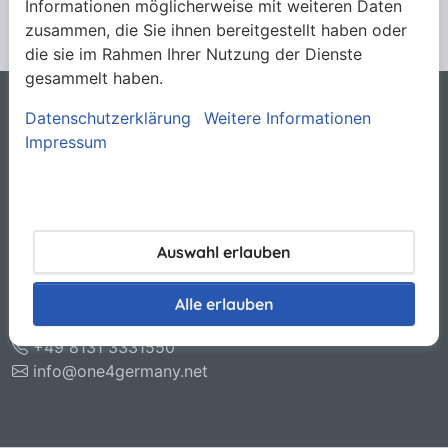
Informationen möglicherweise mit weiteren Daten
zusammen, die Sie ihnen bereitgestellt haben oder
die sie im Rahmen Ihrer Nutzung der Dienste
gesammelt haben.
Datenschutzerklärung
Weitere Informationen
Rechtliches
Impressum
Allgemeine Verkaufsbedingungen
Datenschutzerklärung
Haftungsausschluss
Impressum
Kontakt
Auswahl erlauben
O.N.E. GmbH & Co. KG
Otto-Hahn-Str. 11
Alle erlauben
85221 Dachau
+49 8131 3331550
info@one4germany.net