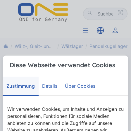
Wälz-, Gleit- und Gelenklager
Wälzlager
Pendelkugellager
Pendelkugellager
Diese Webseite verwendet Cookies
Pendelkugellager besitzen zwei Kugelreihen, die in
Zustimmung
Details
Über Cookies
einer hohlkugligen Laufbahn im Außenring laufen.
Fluchtungsfehler von der Welle zum Gehäuse
können bis zu 3 Grad dynamisch ausgeglichen
werden, dank der Winkelbeweglichkeit des Lagers.
Wir verwenden Cookies, um Inhalte und Anzeigen zu
Zusätzlich weisen Pendelkugellager die geringste
personalisieren, Funktionen für soziale Medien
Reibung unter den Wälzlagern auf, weshalb diese
anbieten zu können und die Zugriffe auf unsere
auch bei höheren Drehzahlen etwas leiser und
Website zu analysieren. Außerdem geben wir