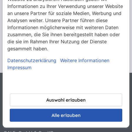
kühler laufen, als andere Lagertypen. Zwei
Informationen zu Ihrer Verwendung unserer Website
Bohrungsvarianten des Innenrings stehen für die
an unsere Partner für soziale Medien, Werbung und
Befestigung auf der Welle zur Verfügung, die
Analysen weiter. Unsere Partner führen diese
zylindrische und die konische.
Informationen möglicherweise mit weiteren Daten
zusammen, die Sie ihnen bereitgestellt haben oder
die sie im Rahmen Ihrer Nutzung der Dienste
gesammelt haben.
Mehr anzeigen
Datenschutzerklärung
Weitere Informationen
Impressum
Rechtliches
Allgemeine Verkaufsbedingungen
Auswahl erlauben
Datenschutzerklärung
Haftungsausschluss
Alle erlauben
Impressum
Kontakt