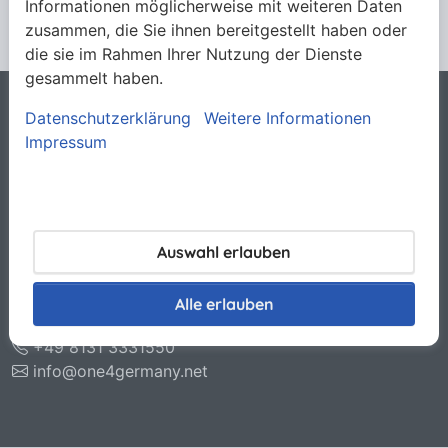
Informationen möglicherweise mit weiteren Daten
zusammen, die Sie ihnen bereitgestellt haben oder
die sie im Rahmen Ihrer Nutzung der Dienste
gesammelt haben.
Datenschutzerklärung
Weitere Informationen
Rechtliches
Impressum
Allgemeine Verkaufsbedingungen
Datenschutzerklärung
Haftungsausschluss
Impressum
Kontakt
Auswahl erlauben
O.N.E. GmbH & Co. KG
Otto-Hahn-Str. 11
Alle erlauben
85221 Dachau
+49 8131 3331550
info@one4germany.net