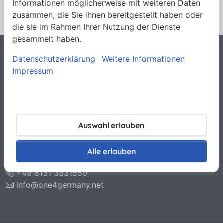
Informationen möglicherweise mit weiteren Daten
zusammen, die Sie ihnen bereitgestellt haben oder
die sie im Rahmen Ihrer Nutzung der Dienste
gesammelt haben.
Datenschutzerklärung
Weitere Informationen
Rechtliches
Impressum
Allgemeine Verkaufsbedingungen
Datenschutzerklärung
Haftungsausschluss
Impressum
Kontakt
Auswahl erlauben
O.N.E. GmbH & Co. KG
Otto-Hahn-Str. 11
Alle erlauben
85221 Dachau
+49 8131 3331550
info@one4germany.net