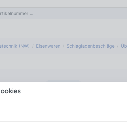
stechnik (NW)
Eisenwaren
Schlagladenbeschläge
Üb
Mehr anzeigen
ookies