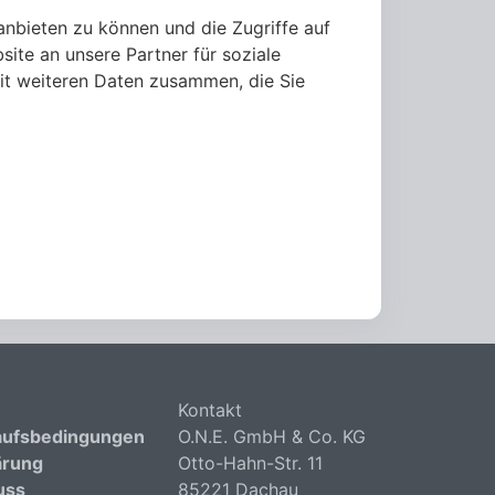
anbieten zu können und die Zugriffe auf
ite an unsere Partner für soziale
it weiteren Daten zusammen, die Sie
Kontakt
aufsbedingungen
O.N.E. GmbH & Co. KG
ärung
Otto-Hahn-Str. 11
uss
85221 Dachau