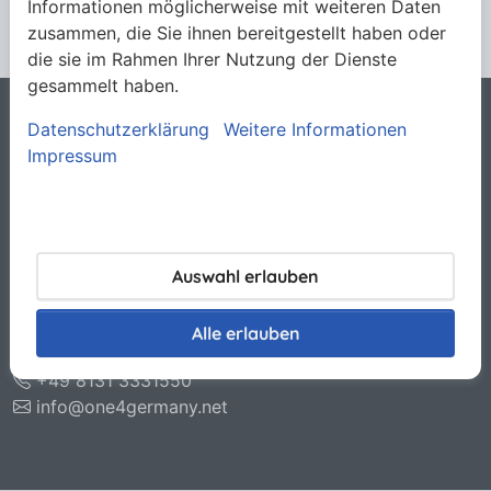
Informationen möglicherweise mit weiteren Daten
zusammen, die Sie ihnen bereitgestellt haben oder
die sie im Rahmen Ihrer Nutzung der Dienste
gesammelt haben.
Datenschutzerklärung
Weitere Informationen
Rechtliches
Impressum
Allgemeine Verkaufsbedingungen
Datenschutzerklärung
Haftungsausschluss
Impressum
Kontakt
Auswahl erlauben
O.N.E. GmbH & Co. KG
Otto-Hahn-Str. 11
Alle erlauben
85221 Dachau
+49 8131 3331550
info@one4germany.net